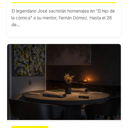
El legendario José sacristán homenajea en 'El hijo de
la cómica" a su mentor, Fernán Gómez. Hasta el 28
de...