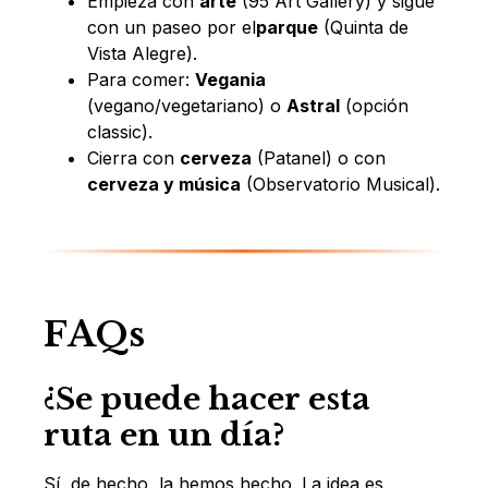
Empieza con
arte
(95 Art Gallery) y sigue
con un paseo por el
parque
(Quinta de
Vista Alegre).
Para comer:
Vegania
(vegano/vegetariano) o
Astral
(opción
classic).
Cierra con
cerveza
(Patanel) o con
cerveza y música
(Observatorio Musical).
FAQs
¿Se puede hacer esta
ruta en un día?
Sí, de hecho, la hemos hecho. La idea es