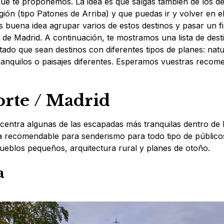
 que te proponemos. La idea es que salgas también de los d
gión (tipo Patones de Arriba) y que puedas ir y volver en 
s buena idea agrupar varios de estos destinos y pasar un f
ico de Madrid. A continuación, te mostramos una lista de de
ado que sean destinos con diferentes tipos de planes: natu
tranquilos o paisajes diferentes. Esperamos vuestras reco
orte / Madrid
centra algunas de las escapadas más tranquilas dentro de
 recomendable para senderismo para todo tipo de públicos
pueblos pequeños, arquitectura rural y planes de otoño.
a