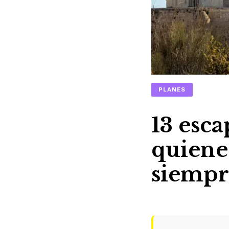
PLANES
13 esc
quienes
siempr