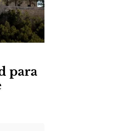
d para
e