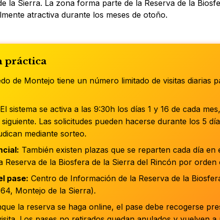
e la Sierra. La zona forma parte de la Reserva de la Biosfe
lmente atractiva durante los meses de otoño.
 práctica
o de Montejo tiene un número limitado de visitas diarias p
El sistema se activa a las 9:30h los días 1 y 16 de cada mes
 siguiente. Las solicitudes pueden hacerse durante los 5 día
judican mediante sorteo.
cial:
También existen plazas que se reparten cada día en 
a Reserva de la Biosfera de la Sierra del Rincón por orden 
l pase:
Centro de Información de la Reserva de la Biosfera
64, Montejo de la Sierra).
ue la reserva se haga online, el pase debe recogerse pre
visita. Los pases no retirados quedan anulados y vuelven a