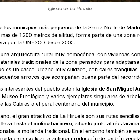
Iglesia de La Hiruela
 los municipios más pequeños de la Sierra Norte de Madrid
a más de 1.200 metros de altitud, forma parte de una zona
fera por la UNESCO desde 2005.
 una arquitectura rural muy homogénea, con viviendas con
ateriales tradicionales de la zona pensados para adaptarse 
do es un casco urbano muy cuidado, con calles tranquilas,
 pequeños arroyos que acompañan buena parte del recorrid
s interesantes del pueblo están la
Iglesia de San Miguel 
el Museo Etnológico y varios ejemplares singulares de árbol
e las Cabras o el peral centenario del municipio.
ano, el gran atractivo de La Hiruela son sus rutas sencilla
 lleva hasta el
molino harinero
, situado junto al río Jaram
naba la molienda tradicional. En el entorno también se en
truida para explicar la antigua producción de carbón vegeta