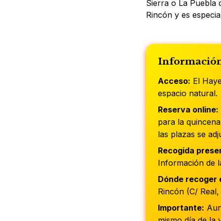
Sierra o La Puebla d
Rincón y es especia
Información
Acceso:
El Hayed
espacio natural.
Reserva online:
para la quincena
las plazas se ad
Recogida presen
Información de l
Dónde recoger e
Rincón (C/ Real, 
Importante:
Aunq
mismo día de la 