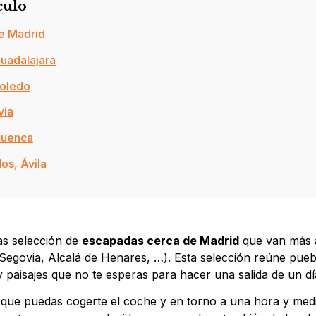
culo
de Madrid
Guadalajara
Toledo
via
Cuenca
os, Ávila
s selección de
escapadas cerca de Madrid
que van más a
 Segovia, Alcalá de Henares, …). Esta selección reúne pue
 paisajes que no te esperas para hacer una salida de un día
 que puedas cogerte el coche y en torno a una hora y medi