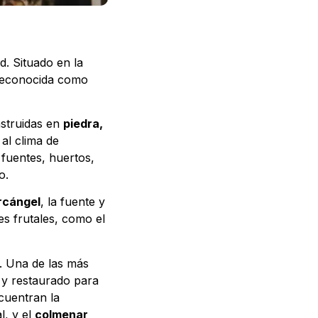
. Situado en la
 reconocida como
struidas en
piedra,
al clima de
 fuentes, huertos,
o.
Arcángel
, la fuente y
es frutales, como el
s. Una de las más
a y restaurado para
cuentran la
l, y el
colmenar